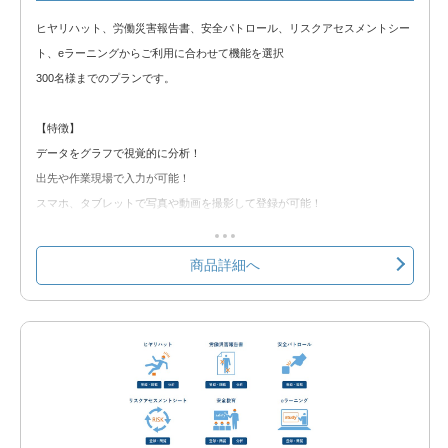
ヒヤリハット、労働災害報告書、安全パトロール、リスクアセスメントシー
ト、eラーニングからご利用に合わせて機能を選択
300名様までのプランです。
【特徴】
データをグラフで視覚的に分析！
出先や作業現場で入力が可能！
スマホ、タブレットで写真や動画を撮影して登録が可能！
労基提出資料をシステムから出力し、手書きの手間を軽減！
クラウド環境の為、Web使用が出来れば簡単に使用可能！
商品詳細へ
【選択できる機能】
①ヒヤリハット
②労働災害報告書
③安全パトロール
④リスクアセスメントシート
⑤eラーニング