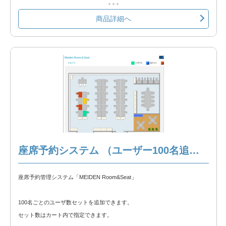
商品詳細へ
【基本パックに含まれている物】
・利用ユーザー数100名
・フロア画面1画面（座席30席程度目安）
※利用ユーザを追加する場合は「座席予約システム （ユーザー100名追加オ
プション）」を選択してください。
※フロア画面を追加する場合は「座席予約システム（フロア追加オプショ
ン）」を選択してください。 フロア選択画面もフロア追加オプションで追
加可能です。
座席予約システム （ユーザー100名追加オプション）
※以下の製品情報もご覧ください。
会議室・座席予約システム「MEIDEN Room＆Seat」 製品説明
座席予約管理システム「MEIDEN Room&Seat」
100名ごとのユーザ数セットを追加できます。
セット数はカート内で指定できます。