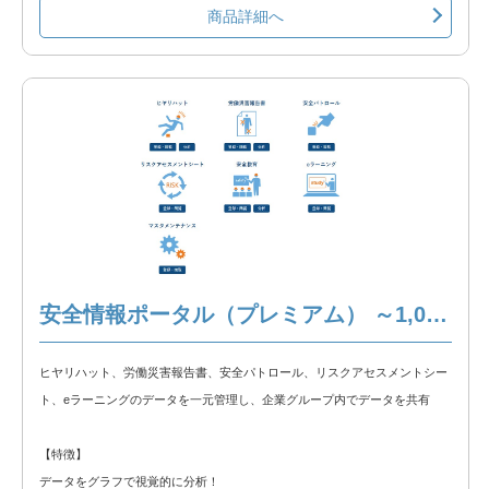
クラウド環境の為、Web使用が出来れば簡単に使用可能！
商品詳細へ
【選択できる機能】
①ヒヤリハット
②労働災害報告書
③安全パトロール
④リスクアセスメントシート
⑤eラーニング
※以下の製品情報もご覧ください。
安全情報ポータル 製品説明
安全情報ポータル（プレミアム） ～1,000名
◆無料トライアル◆
ヒヤリハット、労働災害報告書、安全パトロール、リスクアセスメントシー
無料トライアルをお試しいただけます。以下のリンクからトライアルをお申
ト、eラーニングのデータを一元管理し、企業グループ内でデータを共有
込みください。
安全情報ポータル 無料トライアル
【特徴】
データをグラフで視覚的に分析！