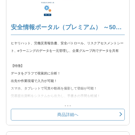
※以下の製品情報もご覧ください。
安全情報ポータル 製品説明
安全情報ポータル（プレミアム） ～500名
◆無料トライアル◆
無料トライアルをお試しいただけます。以下のリンクからトライアルをお申
ヒヤリハット、労働災害報告書、安全パトロール、リスクアセスメントシー
込みください。
ト、eラーニングのデータを一元管理し、企業グループ内でデータを共有
安全情報ポータル 無料トライアル
【特徴】
データをグラフで視覚的に分析！
出先や作業現場で入力が可能！
スマホ、タブレットで写真や動画を撮影して登録が可能！
労基提出資料をシステムから出力し、手書きの手間を軽減！
クラウド環境の為、Web使用が出来れば簡単に使用可能！
商品詳細へ
【含まれる機能】
①ヒヤリハット
②労働災害報告書