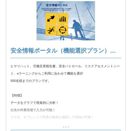
③安全パトロール
④リスクアセスメントシート
③eラーニング
※以下の製品情報もご覧ください。
安全情報ポータル 製品説明
安全情報ポータル（機能選択プラン）～500名
◆無料トライアル◆
ヒヤリハット、労働災害報告書、安全パトロール、リスクアセスメントシー
無料トライアルをお試しいただけます。以下のリンクからトライアルをお申
ト、eラーニングからご利用に合わせて機能を選択
込みください。
500名様までのプランです。
安全情報ポータル 無料トライアル
【特徴】
データをグラフで視覚的に分析！
出先や作業現場で入力が可能！
スマホ、タブレットで写真や動画を撮影して登録が可能！
労基提出資料をシステムから出力し、手書きの手間を軽減！