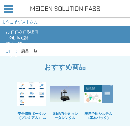
ようこそゲストさん
おすすめする理由
ご利用の流れ
商品一覧
導入事例
TOP
商品一覧
Q&A
おすすめ商品
Dレンタ
安全情報ポータル
３軸VRシミュレ
座席予約システム
安全体
（プレミアム） ～
ータレンタル
（基本パック）
ム
50名