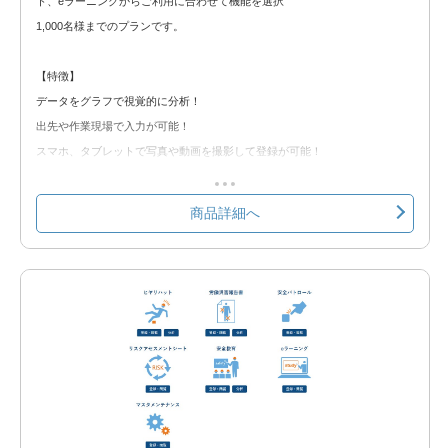
ト、eラーニングからご利用に合わせて機能を選択
込みください。
1,000名様までのプランです。
安全情報ポータル 無料トライアル
【特徴】
データをグラフで視覚的に分析！
出先や作業現場で入力が可能！
スマホ、タブレットで写真や動画を撮影して登録が可能！
労基提出資料をシステムから出力し、手書きの手間を軽減！
クラウド環境の為、Web使用が出来れば簡単に使用可能！
商品詳細へ
【選択できる機能】
①ヒヤリハット
②労働災害報告書
③安全パトロール
④リスクアセスメントシート
⑤eラーニング
※以下の製品情報もご覧ください。