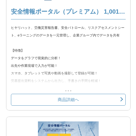
安全情報ポータル 製品説明
安全情報ポータル（プレミアム） 1,001名以上
◆無料トライアル◆
無料トライアルをお試しいただけます。以下のリンクからトライアルをお申
ヒヤリハット、労働災害報告書、安全パトロール、リスクアセスメントシー
込みください。
ト、eラーニングのデータを一元管理し、企業グループ内でデータを共有
安全情報ポータル 無料トライアル
【特徴】
データをグラフで視覚的に分析！
出先や作業現場で入力が可能！
スマホ、タブレットで写真や動画を撮影して登録が可能！
労基提出資料をシステムから出力し、手書きの手間を軽減！
クラウド環境の為、Web使用が出来れば簡単に使用可能！
商品詳細へ
【含まれる機能】
①ヒヤリハット
②労働災害報告書
③安全パトロール
④リスクアセスメントシート