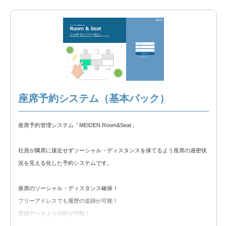
【選択できる機能】
①ヒヤリハット
②労働災害報告書
③安全パトロール
④リスクアセスメントシート
⑤eラーニング
※以下の製品情報もご覧ください。
座席予約システム（基本パック）
安全情報ポータル 製品説明
座席予約管理システム「MEIDEN Room&Seat」
◆無料トライアル◆
無料トライアルをお試しいただけます。以下のリンクからトライアルをお申
社員が隣席に接近せずソーシャル・ディスタンスを保てるよう座席の過密状
込みください。
況を見える化した予約システムです。
安全情報ポータル 無料トライアル
座席のソーシャル・ディスタンス確保！
フリーアドレスでも履歴の追跡が可能！
実績データより分析が可能！
各社に合わせた座席配置が可能！