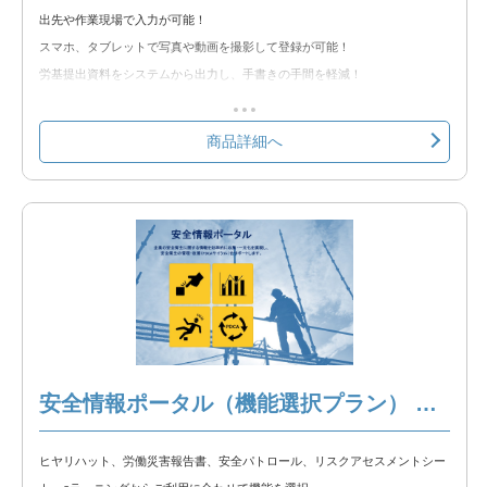
出先や作業現場で入力が可能！
スマホ、タブレットで写真や動画を撮影して登録が可能！
労基提出資料をシステムから出力し、手書きの手間を軽減！
クラウド環境の為、Web使用が出来れば簡単に使用可能！
商品詳細へ
【含まれる機能】
①ヒヤリハット
②労働災害報告書
③安全パトロール
④リスクアセスメントシート
③eラーニング
※以下の製品情報もご覧ください。
安全情報ポータル 製品説明
安全情報ポータル（機能選択プラン） ～1,000名
◆無料トライアル◆
ヒヤリハット、労働災害報告書、安全パトロール、リスクアセスメントシー
無料トライアルをお試しいただけます。以下のリンクからトライアルをお申