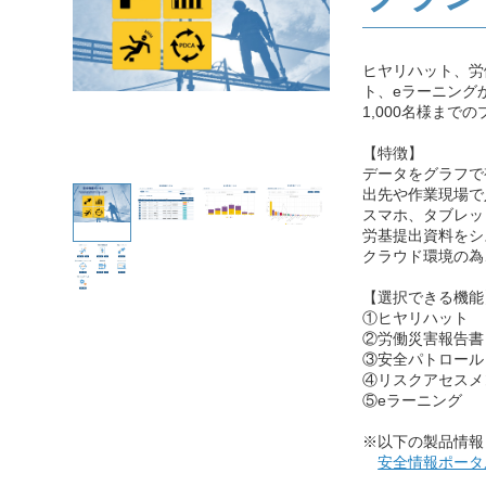
ヒヤリハット、労
ト、eラーニング
1,000名様まで
【特徴】
データをグラフで
出先や作業現場で
スマホ、タブレッ
労基提出資料をシ
クラウド環境の為
【選択できる機能
①ヒヤリハット
②労働災害報告書
③安全パトロール
④リスクアセスメ
⑤eラーニング
※以下の製品情報
安全情報ポータ