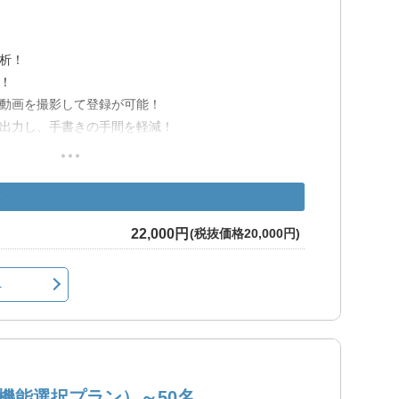
析！
！
動画を撮影して登録が可能！
出力し、手書きの手間を軽減！
用が出来れば簡単に使用可能！
22,000円
(税抜価格20,000円)
へ
さい。
明
機能選択プラン）～50名