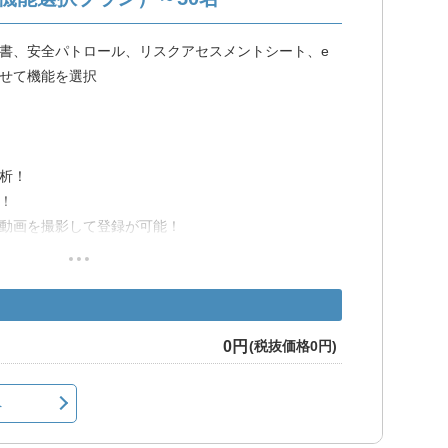
だけます。以下のリンクからトライアルをお申込みく
書、安全パトロール、リスクアセスメントシート、e
せて機能を選択
ライアル
析！
！
動画を撮影して登録が可能！
出力し、手書きの手間を軽減！
用が出来れば簡単に使用可能！
0円
(税抜価格0円)
へ