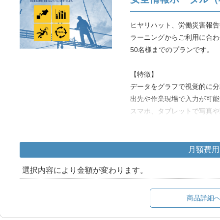
◆無料トライアル◆
無料トライアルをお試しいた
ヒヤリハット、労働災害報告
ださい。
ラーニングからご利用に合わ
安全情報ポータル 無料ト
50名様までのプランです。
【特徴】
データをグラフで視覚的に分
出先や作業現場で入力が可能
スマホ、タブレットで写真や
労基提出資料をシステムから
クラウド環境の為、Web使
月額費用
【選択できる機能】
選択内容により金額が変わります。
①ヒヤリハット
②労働災害報告書
③安全パトロール
商品詳細
④リスクアセスメントシート