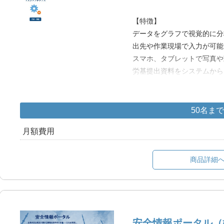
【特徴】
データをグラフで視覚的に分
出先や作業現場で入力が可能
スマホ、タブレットで写真や
労基提出資料をシステムから
クラウド環境の為、Web使
【含まれる機能】
50名まで
①ヒヤリハット
月額費用
②労働災害報告書
③安全パトロール
④リスクアセスメントシート
商品詳細
③eラーニング
※以下の製品情報もご覧くだ
安全情報ポータル 製品説
安全情報ポータル（